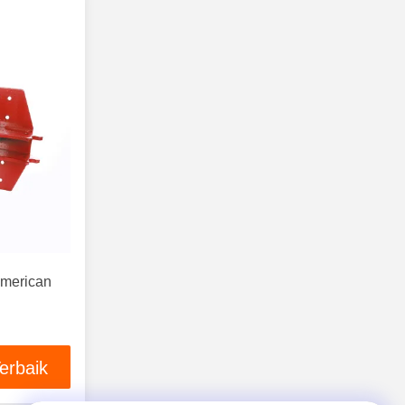
American
erbaik