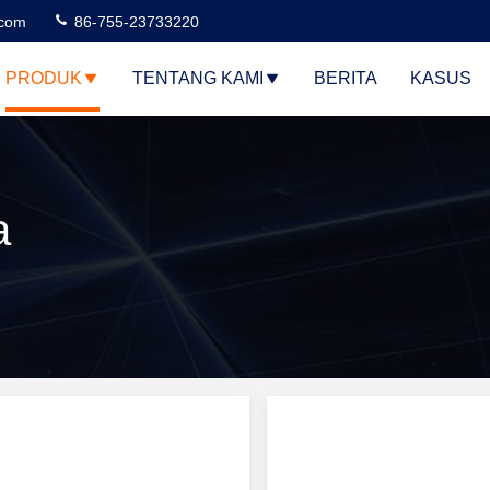
.com
86-755-23733220
PRODUK
TENTANG KAMI
BERITA
KASUS
a