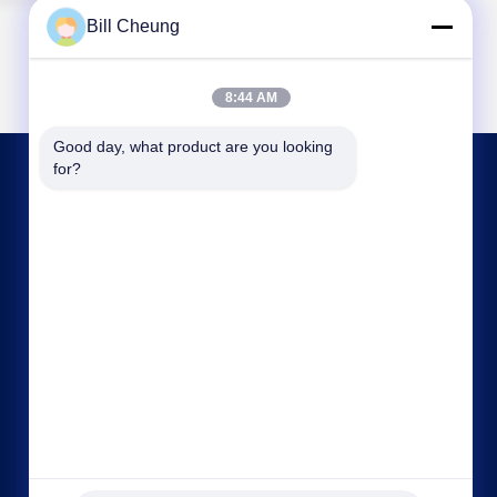
Bill Cheung
8:44 AM
Good day, what product are you looking 
for?
HUBUNGI KAMI
8004@byf-cn.com
86-755-23733220
Kamar 708 ， Blok F, Gedung Mingyue Huadu,
Jalan Gonghe Gongye, Jalan Xixiang, Distrik
Bao'an, Shenzhen, Guangdong, Cina