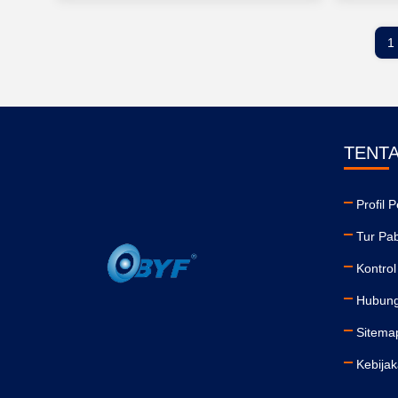
1
TENT
Profil 
Tur Pab
Kontrol
Hubung
Sitema
Kebijak