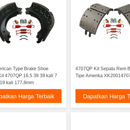
erican Type Brake Shoe
4707QP Kit Sepatu Rem B
Kit 4707QP 16.5 39 39 kali 7
Tipe Amerika XK200147
419 kali 177.8mm
patkan Harga Terbaik
Dapatkan Harga T