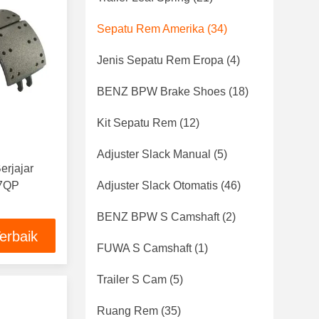
Sepatu Rem Amerika
(34)
Jenis Sepatu Rem Eropa
(4)
BENZ BPW Brake Shoes
(18)
Kit Sepatu Rem
(12)
Adjuster Slack Manual
(5)
erjajar
07QP
Adjuster Slack Otomatis
(46)
BENZ BPW S Camshaft
(2)
erbaik
FUWA S Camshaft
(1)
Trailer S Cam
(5)
Ruang Rem
(35)