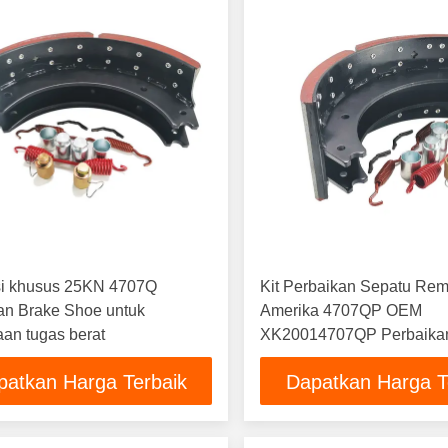
i khusus 25KN 4707Q
Kit Perbaikan Sepatu Rem
an Brake Shoe untuk
Amerika 4707QP OEM
an tugas berat
XK20014707QP Perbaikan 
Tugas Berat
patkan Harga Terbaik
Dapatkan Harga T