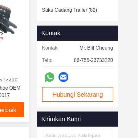
Suku Cadang Trailer
(82)
Kontak
Kontak:
Mr. Bill Cheung
Telp:
86-755-23733220
oe 1443E
 Shoe OEM
Hubungi Sekarang
0017
erbaik
Kirimkan Kami