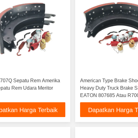
707Q Sepatu Rem Amerika
American Type Brake Sh
epatu Rem Udara Meritor
Heavy Duty Truck Brake
EATON 807685 Atau R70
patkan Harga Terbaik
Dapatkan Harga T