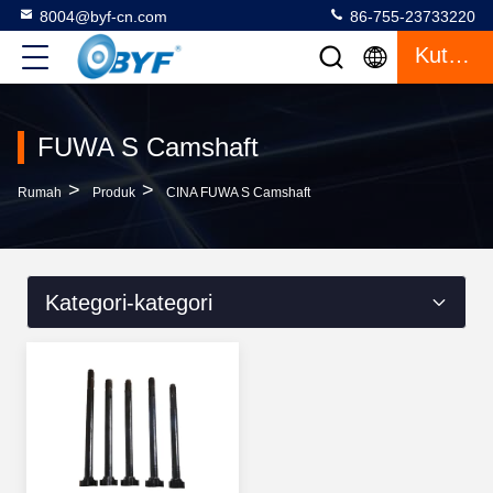
8004@byf-cn.com
86-755-23733220
Kutipan
FUWA S Camshaft
>
>
Rumah
Produk
CINA FUWA S Camshaft
Kategori-kategori