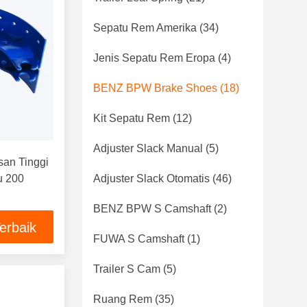
Sepatu Rem Amerika
(34)
Jenis Sepatu Rem Eropa
(4)
BENZ BPW Brake Shoes
(18)
Kit Sepatu Rem
(12)
Adjuster Slack Manual
(5)
an Tinggi
u 200
Adjuster Slack Otomatis
(46)
BENZ BPW S Camshaft
(2)
erbaik
FUWA S Camshaft
(1)
Trailer S Cam
(5)
Ruang Rem
(35)