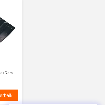
atu Rem
erbaik