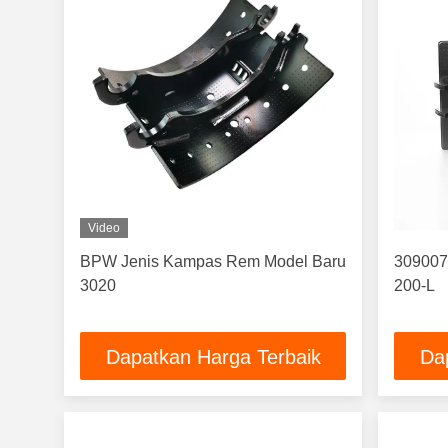
Video
BPW Jenis Kampas Rem Model Baru
3090076 S
3020
200-L
Dapatkan Harga Terbaik
Da