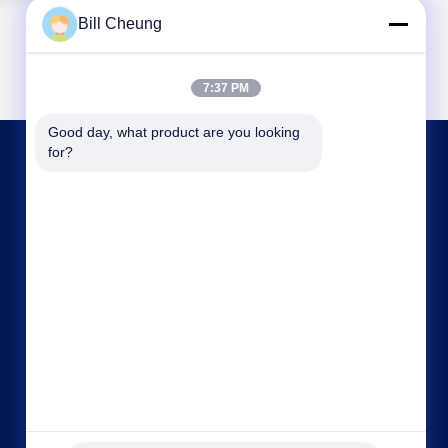
Bill Cheung
7:37 PM
Good day, what product are you looking 
for?
HUBUNGI KAMI
8004@byf-cn.com
86-755-23733220
Kamar 708 ， Blok F, Gedung Mingyue Huadu,
Jalan Gonghe Gongye, Jalan Xixiang, Distrik
Bao'an, Shenzhen, Guangdong, Cina