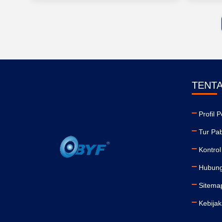
TENT
Profil 
Tur Pab
Kontrol
Hubung
Sitema
Kebijak