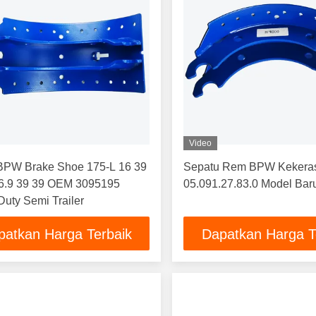
Video
PW Brake Shoe 175-L 16 39
Sepatu Rem BPW Kekeras
i 6.9 39 39 OEM 3095195
05.091.27.83.0 Model Bar
uty Semi Trailer
patkan Harga Terbaik
Dapatkan Harga T