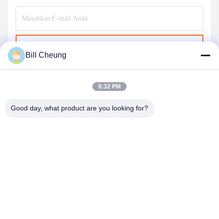
Kirim
Bill Cheung
8:32 PM
Good day, what product are you looking for?
SHENZHEN BYF INTERNATIONAL LIMITED
8004@byf-cn.com
86-755-23733220
Kamar 708 ， Blok F, Gedung Mingyue Huadu, Jalan Gonghe
Gongye, Jalan Xixiang, Distrik Bao'an, Shenzhen, Guangdong,