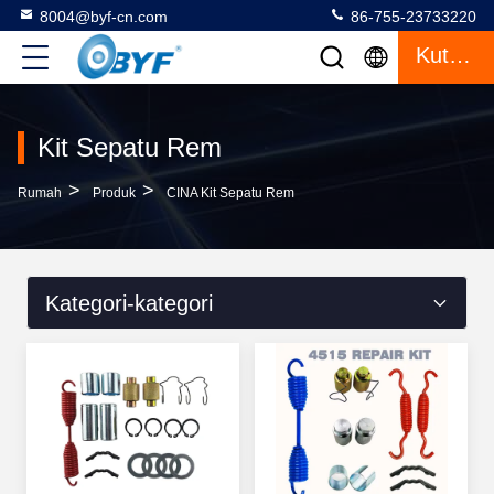
8004@byf-cn.com
86-755-23733220
Kutipan
Kit Sepatu Rem
>
>
Rumah
Produk
CINA Kit Sepatu Rem
Kategori-kategori