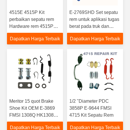
4515E 4515P Kit
E-2769SHD Set sepatu
perbaikan sepatu rem
rem untuk aplikasi tugas
Hardware rem 4515P
berat pada truk dan
16-1/2 quot Diameter Q
trailer
Dapatkan Harga Terbaik
Dapatkan Harga Terbaik
dan P rem
Meritor 15 quot Brake
1/2 "Diameter PDC
Shoe Kit OEM E-3869
3858P E-9644 FMSI
FMSI 1308Q HK1308Q
4715 Kit Sepatu Rem
Hardware perbaikan rem
Dapatkan Harga Terbaik
Dapatkan Harga Terbaik