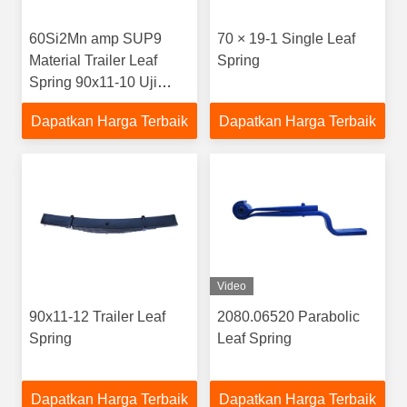
60Si2Mn amp SUP9
70 × 19-1 Single Leaf
Material Trailer Leaf
Spring
Spring 90x11-10 Uji
Kelelahan 180K Siklus
Dapatkan Harga Terbaik
Dapatkan Harga Terbaik
Semi Trailer
Video
90x11-12 Trailer Leaf
2080.06520 Parabolic
Spring
Leaf Spring
Dapatkan Harga Terbaik
Dapatkan Harga Terbaik