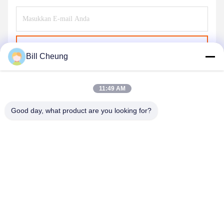
Kirim
Bill Cheung
11:49 AM
Good day, what product are you looking for?
SHENZHEN BYF INTERNATIONAL LIMITED
8004@byf-cn.com
86-755-23733220
Kamar 708 ， Blok F, Gedung Mingyue Huadu, Jalan Gonghe
Gongye, Jalan Xixiang, Distrik Bao'an, Shenzhen, Guangdong,