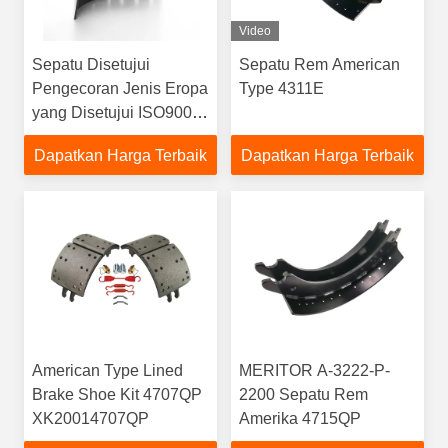
Video
Sepatu Disetujui
Sepatu Rem American
Pengecoran Jenis Eropa
Type 4311E
yang Disetujui ISO9001
3118
Dapatkan Harga Terbaik
Dapatkan Harga Terbaik
American Type Lined
MERITOR A-3222-P-
Brake Shoe Kit 4707QP
2200 Sepatu Rem
XK20014707QP
Amerika 4715QP