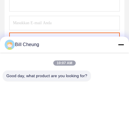
Kirim
Bill Cheung
10:07 AM
Good day, what product are you looking for?
SHENZHEN BYF INTERNATIONAL LIMITED
8004@byf-cn.com
86-755-23733220