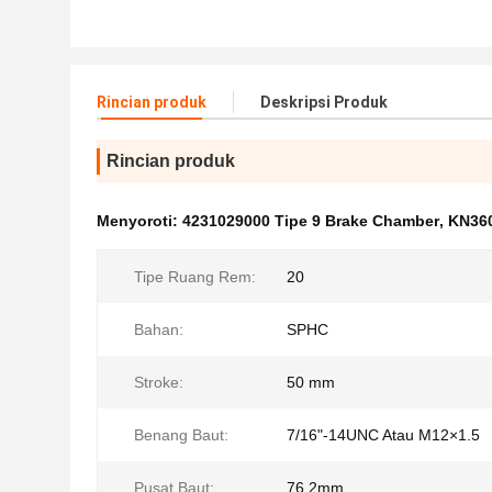
Rincian produk
Deskripsi Produk
Rincian produk
Menyoroti:
4231029000 Tipe 9 Brake Chamber
,
KN360
Tipe Ruang Rem:
20
Bahan:
SPHC
Stroke:
50 mm
Benang Baut:
7/16"-14UNC Atau M12×1.5
Pusat Baut:
76,2mm