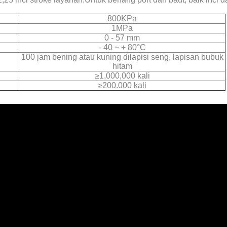
800KPa
1MPa
0 - 57 mm
- 40 ~ + 80°C
100 jam bening atau kuning dilapisi seng, lapisan bubuk
hitam
≥
1,000,000 kali
≥200.000 kali