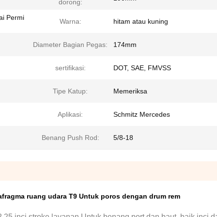
dorong:
ai Permi
Warna:
hitam atau kuning
Diameter Bagian Pegas:
174mm
sertifikasi:
DOT, SAE, FMVSS
Tipe Katup:
Memeriksa
Aplikasi:
Schmitz Mercedes
Benang Push Rod:
5/8-18
iafragma ruang udara T9 Untuk poros dengan drum rem
,25 inci stroke layanan.
Untuk benang port dan baut, baik inci d