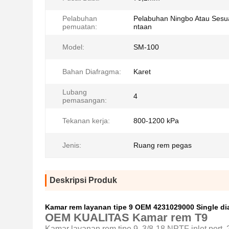
Pelabuhan
Pelabuhan Ningbo Atau Sesu
pemuatan:
ntaan
Model:
SM-100
Bahan Diafragma:
Karet
Lubang
4
pemasangan:
Tekanan kerja:
800-1200 kPa
Jenis:
Ruang rem pegas
Deskripsi Produk
Kamar rem layanan tipe 9 OEM 4231029000 Single d
OEM KUALITAS Kamar rem T9
Kamar layanan rem tipe 9. 3/8-18 NPTF inlet port, 2