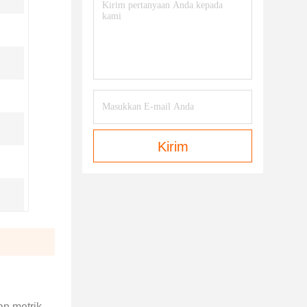
Kirim
an metrik