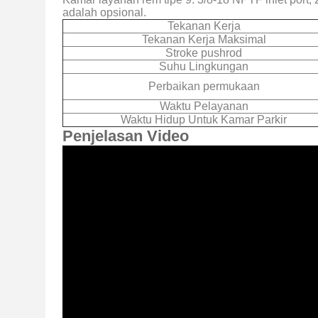
adalah opsional.
Tekanan Kerja
Tekanan Kerja Maksimal
Stroke pushrod
Suhu Lingkungan
Perbaikan permukaan
Waktu Pelayanan
Waktu Hidup Untuk Kamar Parkir
Penjelasan Video