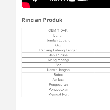
Rincian Produk
OEM TIDAK.
Bahan
Jumlah Lubang
Gigi
Panjang Lubang Lengan
Jenis Spline
Mengimbangi
Bos
Kontrol lengan
Bobot
Aplikasi
Pengecoran
Pengepakan
Memuat Port