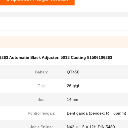
263 Automatic Slack Adjuster
,
5018 Casting 81506106263
Bahan:
QT450
Gigi:
26 gigi
Bos:
14mm
Kontrol lengan:
Bent ganda (pendek; R = 65mm)
Jenis Spline:
N42 × 1,5 × 12H DIN 5480