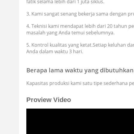
fatik selama lebih dari 1 juta siklus.
3. Kami sangat senang bekerja sama dengan pro
4. Teknisi kami mendapat lebih dari 20 tahun 
masalah yang Anda temui sebelumnya.
5. Kontrol kualitas yang ketat.Setiap keluhan d
Anda dalam waktu 3 hari.
Berapa lama waktu yang dibutuhkan
Kapasitas produksi kami satu tipe sederhana
p
Proview Video