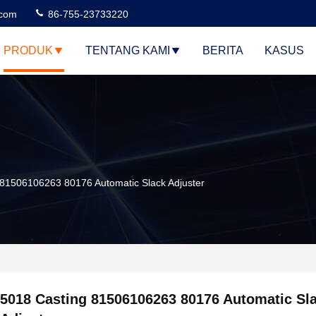
.com
86-755-23733220
PRODUK
TENTANG KAMI
BERITA
KASUS
 81506106263 80176 Automatic Slack Adjuster
5018 Casting 81506106263 80176 Automatic Sl