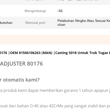
Mengimbangi:
-56
Pelabuhan Ningbo Atau Sesuai K
ebutuhan
Memuat port:
uhan
 80176 |OEM 81506106263 (MAN) |Casting 5018 Untuk Truk Tugas 
ADJUSTER 80176
r otomatis kami?
wa produk kami dapat memberikan garansi 1 tahun apapun 
ibuat dari bahan Cr40 atau 42CrMo yang sangat stabil dan p