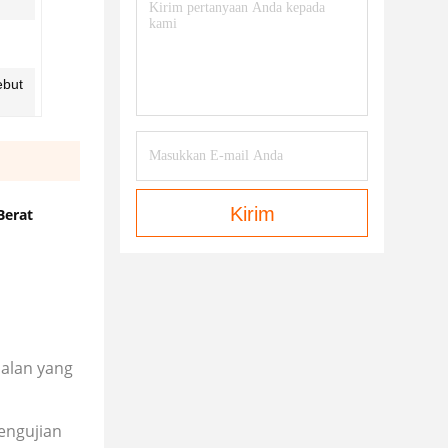
ebut
Kirim
Berat
jalan yang
engujian