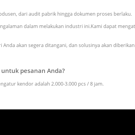
dusen, dari audit pabrik hingga dokumen proses berlaku.
pengalaman dalam melakukan industri ini.Kami dapat menga
ari Anda akan segera ditangani, dan solusinya akan diberika
 untuk pesanan Anda?
engatur kendor
adalah 2.000-3.000 pcs / 8 jam.