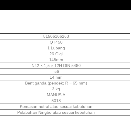
81506106263
QT450
1 Lubang
26 Gigi
145mm
N42 × 1,5 × 12H DIN 5480
-56
14 mm
Bent ganda (pendek; R = 65 mm)
3 kg
MANUSIA
5018
Kemasan netral atau sesuai kebutuhan
Pelabuhan Ningbo atau sesuai kebutuhan