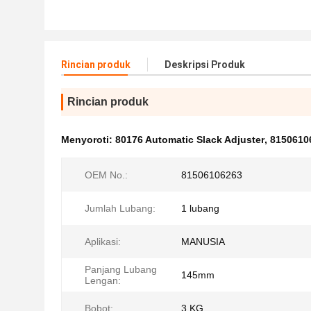
Rincian produk
Deskripsi Produk
Rincian produk
Menyoroti:
80176 Automatic Slack Adjuster
,
81506106
OEM No.:
81506106263
Jumlah Lubang:
1 lubang
Aplikasi:
MANUSIA
Panjang Lubang
145mm
Lengan:
Bobot:
3 KG