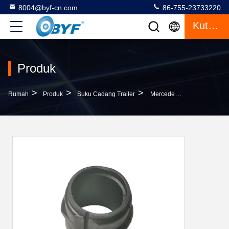
8004@byf-cn.com
86-755-23733220
Kutipan
Produk
>
>
>
Rumah
Produk
Suku Cadang Trailer
Mercedes Bearing Bush Untuk Bagian Suspensi Trailer 9413260050 Bahan Karet Baja