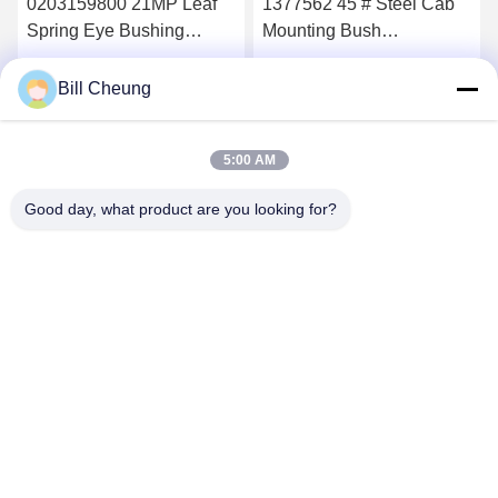
0203159800 21MP Leaf
1377562 45 # Steel Cab
Spring Eye Bushing
Mounting Bush
HB75-80 Untuk BPW
16x60x80mm Untuk Truk
Dapatkan Harga Terbaik
Dapatkan Harga Terbaik
Bill Cheung
5:00 AM
Good day, what product are you looking for?
SHENZHEN BYF INTERNATIONAL LIMITED
8004@byf-cn.com
86-755-23733220
Kamar 708 ， Blok F, Gedung Mingyue Huadu, Jalan Gonghe
Gongye, Jalan Xixiang, Distrik Bao'an, Shenzhen, Guangdong,
Cina